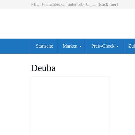
Skip
NEU: Planschbecken unter 50,- €........(
klick hier
)
to
main
content
Startseite
Marken
Preis-Check
Zu
Deuba