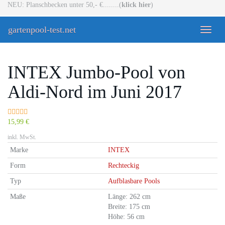
Skip
NEU: Planschbecken unter 50,- €........(
klick hier
)
to
main
gartenpool-test.net
Toggle
content
naviga
INTEX Jumbo-Pool von
Aldi-Nord im Juni 2017
15,99 €
inkl. MwSt.
Marke
INTEX
Form
Rechteckig
Typ
Aufblasbare Pools
Maße
Länge: 262 cm
Breite: 175 cm
Höhe: 56 cm