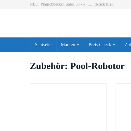
Skip
NEU: Planschbecken unter 50,- €........(
klick hier
)
to
main
content
Startseite
Marken
Preis-Check
Zu
Zubehör: Pool-Robotor