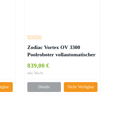
Zodiac Vortex OV 3300
Poolroboter vollautomatischer
Bodensauger 10673-18465
839,00 €
inkl. MwSt.
fügbar
Details
Nicht Verfügbar