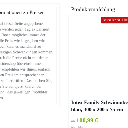
Produktempfehlung
ormationen zu Preisen
Bestseller Nr. 1 b
uf dieser Seite angegebenen
e werden jeden Tag aktualisiert,
 Ihnen möglichst immer der
lle Preis wiedergegeben wird.
och kann es manchmal zu
fristigen Schwankungen kommen,
ch die Preise nicht mit denen
rtnershop übereinstimmen.
 empfehlen wir Ihnen, einfach
en Preis im entsprechenden
zu überprüfen. Das machen Sie,
 Sie auf „jetzt kaufen bei
n“ des jeweiligen Produktes
en.
Intex Family Schwimmbe
blau, 300 x 200 x 75 cm
100,99 €
ab
inkl. MwSt.