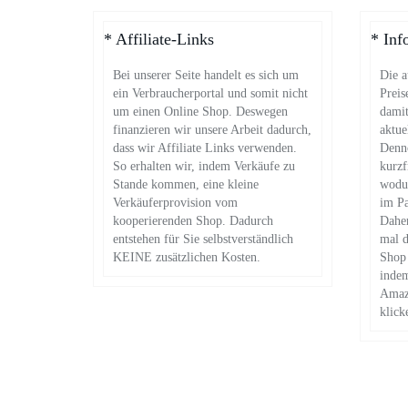
* Affiliate-Links
* Inf
Bei unserer Seite handelt es sich um
Die a
ein Verbraucherportal und somit nicht
Preis
um einen Online Shop. Deswegen
damit
finanzieren wir unsere Arbeit dadurch,
aktue
dass wir Affiliate Links verwenden.
Denn
So erhalten wir, indem Verkäufe zu
kurz
Stande kommen, eine kleine
wodur
Verkäuferprovision vom
im Pa
kooperierenden Shop. Dadurch
Daher
entstehen für Sie selbstverständlich
mal d
KEINE zusätzlichen Kosten.
Shop 
indem
Amazo
klick