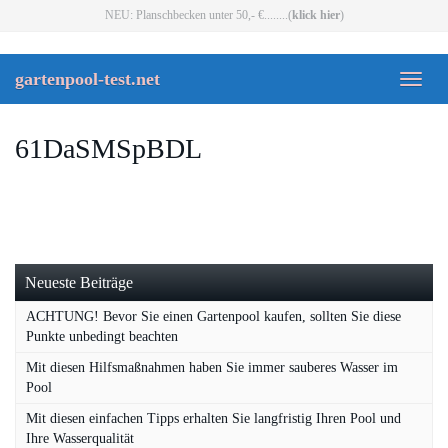
Skip
NEU: Planschbecken unter 50,- €........(
klick hier
)
to
main
content
gartenpool-test.net
Toggl
naviga
61DaSMSpBDL
Neueste Beiträge
ACHTUNG! Bevor Sie einen Gartenpool kaufen, sollten Sie diese
Punkte unbedingt beachten
Mit diesen Hilfsmaßnahmen haben Sie immer sauberes Wasser im
Pool
Mit diesen einfachen Tipps erhalten Sie langfristig Ihren Pool und
Ihre Wasserqualität