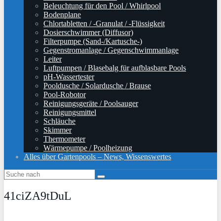
Beleuchtung für den Pool / Whirlpool
Bodenplane
Chlortabletten / -Granulat / -Flüssigkeit
Dosierschwimmer (Diffusor)
Filterpumpe (Sand-/Kartusche-)
Gegenstromanlage / Gegenschwimmanlage
Leiter
Luftpumpen / Blasebalg für aufblasbare Pools
pH-Wassertester
Pooldusche / Solardusche / Brause
Pool-Robotor
Reinigungsgeräte / Poolsauger
Reinigungsmittel
Schläuche
Skimmer
Thermometer
Wärmepumpe / Poolheizung
Alles über Gartenpools – News, Wissenswertes
41ciZA9tDuL