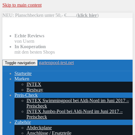
Skip to main content
NEU: Planschbecken unter 50,- €........(
klick hier
)
Echte Reviews
von Usern
In Kooperation
mit den besten Shops
gartenpool-test.net
Toggle navigation
Startseite
Marken
INTEX
Bestway
Preis-Check
INTEX Swimmingpool bei Aldi-Nord im Juni 2017 –
Preischeck
INTEX Jumbo-Pool bei Aldi-Nord im Juni 2017 –
Preischeck
Zubehör
Abdeckplane
Anschlüsse / Ersatzteile