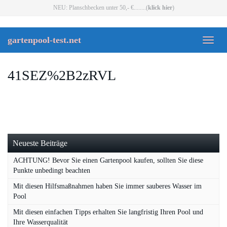
Skip
NEU: Planschbecken unter 50,- €........(
klick hier
)
to
main
content
gartenpool-test.net
Toggl
naviga
41SEZ%2B2zRVL
Neueste Beiträge
ACHTUNG! Bevor Sie einen Gartenpool kaufen, sollten Sie diese
Punkte unbedingt beachten
Mit diesen Hilfsmaßnahmen haben Sie immer sauberes Wasser im
Pool
Mit diesen einfachen Tipps erhalten Sie langfristig Ihren Pool und
Ihre Wasserqualität