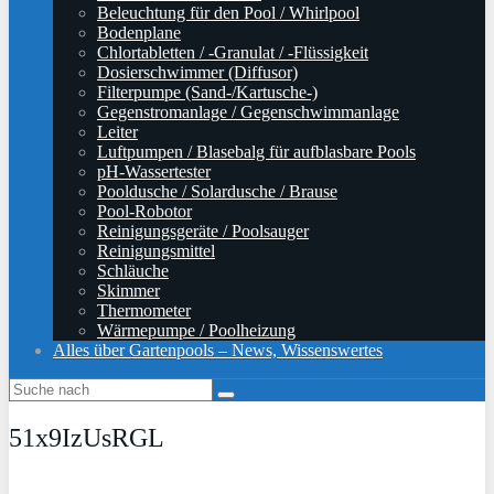
Beleuchtung für den Pool / Whirlpool
Bodenplane
Chlortabletten / -Granulat / -Flüssigkeit
Dosierschwimmer (Diffusor)
Filterpumpe (Sand-/Kartusche-)
Gegenstromanlage / Gegenschwimmanlage
Leiter
Luftpumpen / Blasebalg für aufblasbare Pools
pH-Wassertester
Pooldusche / Solardusche / Brause
Pool-Robotor
Reinigungsgeräte / Poolsauger
Reinigungsmittel
Schläuche
Skimmer
Thermometer
Wärmepumpe / Poolheizung
Alles über Gartenpools – News, Wissenswertes
51x9IzUsRGL