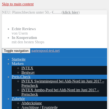
Skip to main content
NEU: Planschbecken unter 50,- €........(
klick hier
)
Echte Reviews
von Usern
In Kooperation
mit den besten Shops
gartenpool-test.net
Toggle navigation
Startseite
Marken
INTEX
Bestway
Preis-Check
INTEX Swimmingpool bei Aldi-Nord im Juni 2017 –
Preischeck
INTEX Jumbo-Pool bei Aldi-Nord im Juni 2017 –
Preischeck
Zubehör
Abdeckplane
Anschlüsse / Ersatzteile