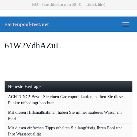
Skip
NEU: Planschbecken unter 50,- €........(
klick hier
)
to
main
content
gartenpool-test.net
Toggl
naviga
61W2VdhAZuL
Neueste Beiträge
ACHTUNG! Bevor Sie einen Gartenpool kaufen, sollten Sie diese
Punkte unbedingt beachten
Mit diesen Hilfsmaßnahmen haben Sie immer sauberes Wasser im
Pool
Mit diesen einfachen Tipps erhalten Sie langfristig Ihren Pool und
Ihre Wasserqualität