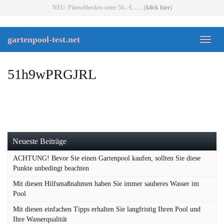
Skip
NEU: Planschbecken unter 50,- €........(
klick hier
)
to
main
content
gartenpool-test.net
Toggl
naviga
51h9wPRGJRL
Neueste Beiträge
ACHTUNG! Bevor Sie einen Gartenpool kaufen, sollten Sie diese
Punkte unbedingt beachten
Mit diesen Hilfsmaßnahmen haben Sie immer sauberes Wasser im
Pool
Mit diesen einfachen Tipps erhalten Sie langfristig Ihren Pool und
Ihre Wasserqualität