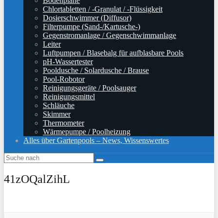
Bodenplane
Chlortabletten / -Granulat / -Flüssigkeit
Dosierschwimmer (Diffusor)
Filterpumpe (Sand-/Kartusche-)
Gegenstromanlage / Gegenschwimmanlage
Leiter
Luftpumpen / Blasebalg für aufblasbare Pools
pH-Wassertester
Pooldusche / Solardusche / Brause
Pool-Robotor
Reinigungsgeräte / Poolsauger
Reinigungsmittel
Schläuche
Skimmer
Thermometer
Wärmepumpe / Poolheizung
Alles über Gartenpools – News, Wissenswertes
41zOQalZihL