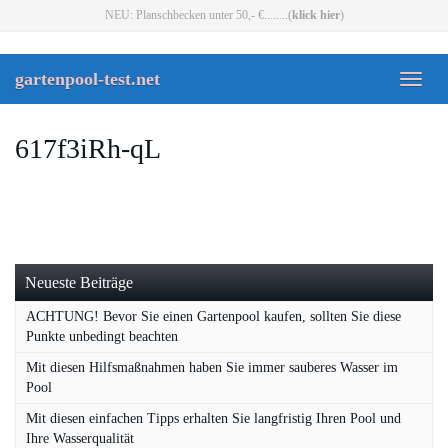
Skip
NEU: Planschbecken unter 50,- €........(
klick hier
)
to
main
content
gartenpool-test.net
Toggl
naviga
617f3iRh-qL
Neueste Beiträge
ACHTUNG! Bevor Sie einen Gartenpool kaufen, sollten Sie diese
Punkte unbedingt beachten
Mit diesen Hilfsmaßnahmen haben Sie immer sauberes Wasser im
Pool
Mit diesen einfachen Tipps erhalten Sie langfristig Ihren Pool und
Ihre Wasserqualität