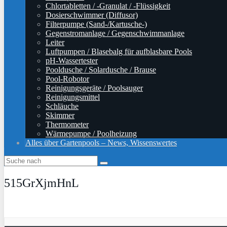
Chlortabletten / -Granulat / -Flüssigkeit
Dosierschwimmer (Diffusor)
Filterpumpe (Sand-/Kartusche-)
Gegenstromanlage / Gegenschwimmanlage
Leiter
Luftpumpen / Blasebalg für aufblasbare Pools
pH-Wassertester
Pooldusche / Solardusche / Brause
Pool-Robotor
Reinigungsgeräte / Poolsauger
Reinigungsmittel
Schläuche
Skimmer
Thermometer
Wärmepumpe / Poolheizung
Alles über Gartenpools – News, Wissenswertes
515GrXjmHnL