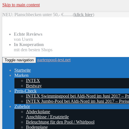
Skip to main content
NEU: Planschbecken unter 50,- €........(
klick hier
)
Echte Reviews
von Usern
In Kooperation
mit den besten Shops
gartenpool-test.net
Toggle navigation
Startseite
Marken
INTEX
Bestway
Preis-Check
INTEX Swimmingpool bei Aldi-Nord im Juni 2017 – Pr
INTEX Jumbo-Pool bei Aldi-Nord im Juni 2017 – Preis
Zubehör
Abdeckplane
Anschlüsse / Ersatzteile
Beleuchtung für den Pool / Whirlpool
Bodenplane