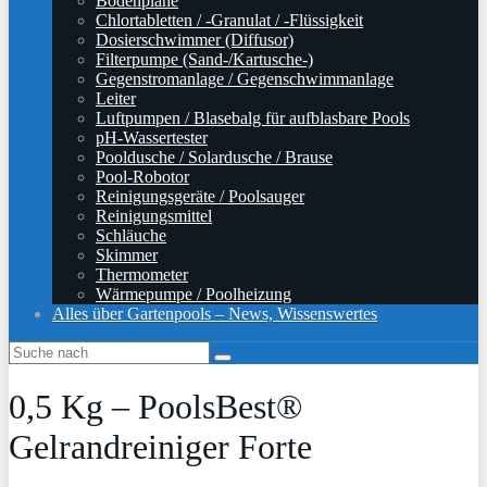
Bodenplane
Chlortabletten / -Granulat / -Flüssigkeit
Dosierschwimmer (Diffusor)
Filterpumpe (Sand-/Kartusche-)
Gegenstromanlage / Gegenschwimmanlage
Leiter
Luftpumpen / Blasebalg für aufblasbare Pools
pH-Wassertester
Pooldusche / Solardusche / Brause
Pool-Robotor
Reinigungsgeräte / Poolsauger
Reinigungsmittel
Schläuche
Skimmer
Thermometer
Wärmepumpe / Poolheizung
Alles über Gartenpools – News, Wissenswertes
0,5 Kg – PoolsBest®
Gelrandreiniger Forte