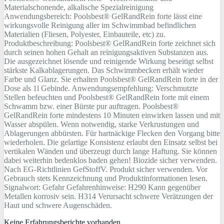
Materialschonende, alkalische Spezialreinigung
Anwendungsbereich: Poolsbest® GelRandRein forte lässt eine
wirkungsvolle Reinigung aller im Schwimmbad befindlichen
Materialien (Fliesen, Polyester, Einbauteile, etc) zu.
Produktbeschreibung: Poolsbest® GelRandRein forte zeichnet sich
durch seinen hohen Gehalt an reinigungsaktiven Substanzen aus.
Die ausgezeichnet lösende und reinigende Wirkung beseitigt selbst
stärkste Kalkablagerungen. Das Schwimmbecken erhält wieder
Farbe und Glanz. Sie erhalten Poolsbest® GelRandRein forte in der
Dose als 1l Gebinde. Anwendungsempfehlung: Verschmutzte
Stellen befeuchten und Poolsbest® GelRandRein forte mit einem
Schwamm bzw. einer Bürste pur auftragen. Poolsbest®
GelRandRein forte mindestens 10 Minuten einwirken lassen und mit
Wasser abspülen. Wenn notwendig, starke Verkrustungen und
Ablagerungen abbürsten. Für hartnäckige Flecken den Vorgang bitte
wiederholen. Die gelartige Konsistenz erlaubt den Einsatz selbst bei
vertikalen Wänden und überzeugt durch lange Haftung. Sie können
dabei weiterhin bedenklos baden gehen! Biozide sicher verwenden.
Nach EG-Richtlinien GefStoffV. Produkt sicher verwenden. Vor
Gebrauch stets Kennzeichnung und Produktinformationen lesen.
Signalwort: Gefahr Gefahrenhinweise: H290 Kann gegenüber
Metallen korrosiv sein. H314 Verursacht schwere Verätzungen der
Haut und schwere Augenschäden.
Keine Erfahrungsberichte vorhanden