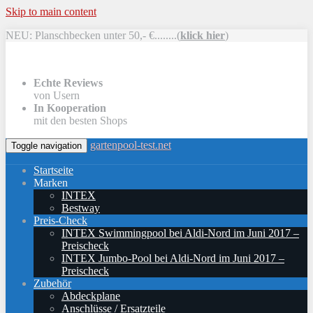
Skip to main content
NEU: Planschbecken unter 50,- €........(
klick hier
)
Echte Reviews
von Usern
In Kooperation
mit den besten Shops
gartenpool-test.net
Toggle navigation
Startseite
Marken
INTEX
Bestway
Preis-Check
INTEX Swimmingpool bei Aldi-Nord im Juni 2017 –
Preischeck
INTEX Jumbo-Pool bei Aldi-Nord im Juni 2017 –
Preischeck
Zubehör
Abdeckplane
Anschlüsse / Ersatzteile