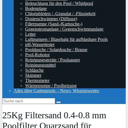
Beleuchtung für den Pool / Whirlpool
Bodenplane
Chlortabletten / -Granulat / -Flüssigkeit
Dosierschwimmer (Diffusor)
Filterpumpe (Sand-/Kartusche-)
Gegenstromanlage / Gegenschwimmanlage
Leiter
Luftpumpen / Blasebalg für aufblasbare Pools
pH-Wassertester
Pooldusche / Solardusche / Brause
Pool-Robotor
Reinigungsgeräte / Poolsauger
Reinigungsmittel
Schläuche
Skimmer
Thermometer
Wärmepumpe / Poolheizung
Alles über Gartenpools – News, Wissenswertes
25Kg Filtersand 0.4-0.8 mm
Poolfilter Quarzsand für