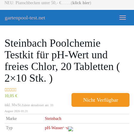
Skip
NEU: Planschbecken unter 50,- €........(
klick hier
)
to
main
gartenpool-test.net
Toggle
content
naviga
Steinbach Poolchemie
Testkit für pH-Wert und
freies Chlor, 20 Tabletten (
2×10 Stk. )
10,05 €
Nicht Verfügbar
inkl. MwSt.
Zuletzt aktualisiert am: 10.
August 2026 01:21
Marke
Steinbach
Typ
pH-Wassertester