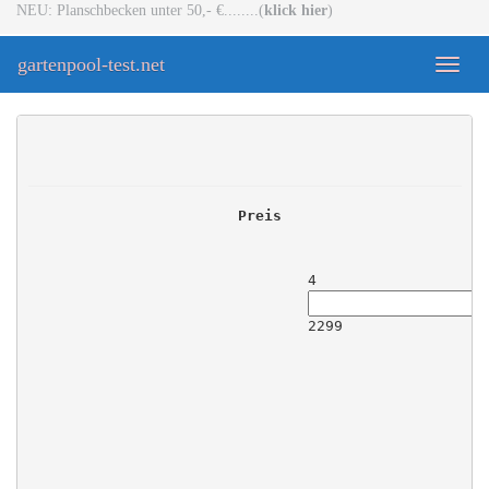
Skip
NEU: Planschbecken unter 50,- €........(
klick hier
)
to
main
gartenpool-test.net
Toggle
content
naviga
Preis
4
2299